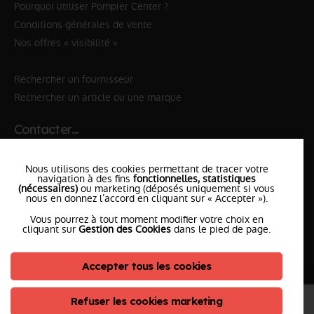
Pourquoi utiliser Pompier Center ?
Conditions générales de vente
Nos offres « visibilité »
Rechercher un fournisseur
Rechercher un article ou une marque
Contacter…
✆ 112
№Urgence en Europe
Nous utilisons des cookies permettant de tracer votre
✆ 18
№National Sapeurs-Pompiers
navigation à des fins
fonctionnelles, statistiques
(nécessaires)
ou marketing (déposés uniquement si vous
nous en donnez l’accord en cliquant sur « Accepter »).
le SDIS
le plus proche
Vous pourrez à tout moment modifier votre choix en
l'équipe
PompierCenter
cliquant sur
Gestion des Cookies
dans le pied de page.
Accepter tous les cookies
©2026 Pompier Center
•
Mentions Légales
•
Protection de vos données
•
Plan du Site
• Conception :
Refuser les cookies marketing