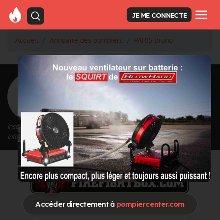
JE ME CONNECTE
Accueil
Annuaire des pompiers
PARIS Bruno
<
Retour à la liste des pompiers
PARIS Bruno
Inscrit depuis le 13/09/2020 à 12:11
Informations mises à jour le 13/09/2020 à 12:11
Accéder directement à
pompiercenter.com