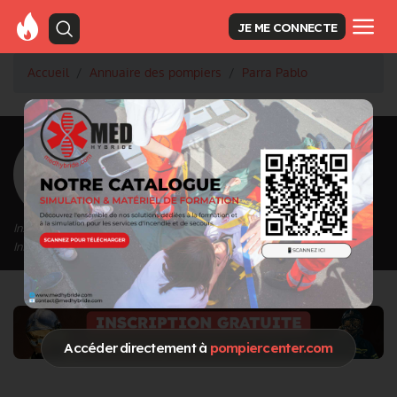
JE ME CONNECTE
Accueil
Annuaire des pompiers
Parra Pablo
<
Retour à la liste des pompiers
Parra Pablo
Inscrit depuis le 24/10/2024 à 19:14
Informations mises à jour le 24/10/2024 à 19:43
Accéder directement à
pompiercenter.com