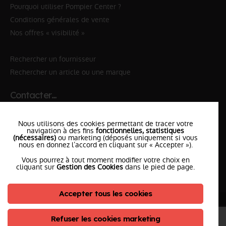
Pourquoi utiliser Pompier Center ?
Conditions générales de vente
Nos offres « visibilité »
Rechercher un fournisseur
Rechercher un article ou une marque
Contacter…
✆ 112
№Urgence en Europe
Nous utilisons des cookies permettant de tracer votre
✆ 18
№National Sapeurs-Pompiers
navigation à des fins
fonctionnelles, statistiques
(nécessaires)
ou marketing (déposés uniquement si vous
nous en donnez l’accord en cliquant sur « Accepter »).
le SDIS
le plus proche
Vous pourrez à tout moment modifier votre choix en
l'équipe
PompierCenter
cliquant sur
Gestion des Cookies
dans le pied de page.
Accepter tous les cookies
©2026 Pompier Center
•
Mentions Légales
•
Protection de vos données
•
Plan du Site
• Conception :
Refuser les cookies marketing