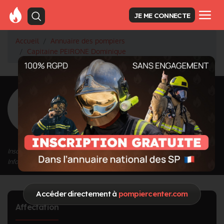
JE ME CONNECTE
Accueil
Annuaire des pompiers
Capitaine PEIRONE Dominique
<
Retour à la liste des pompiers
PEIRONE
Dominique
Grade : Capitaine
Inscrit depuis le 01/10/2020 à 14:50
Informations mises à jour le 19/07/2023 à 15:04
Accéder directement à
pompiercenter.com
Affectation