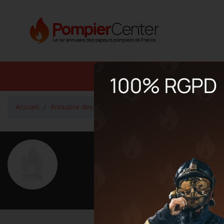
Annuaire SDIS
Annuaire 
Accueil
Annuaire des pompiers
Lieutenant PEMEZEC Laure
<
Retour à la liste des pompiers
PEMEZEC La
Grade : Lieutenant