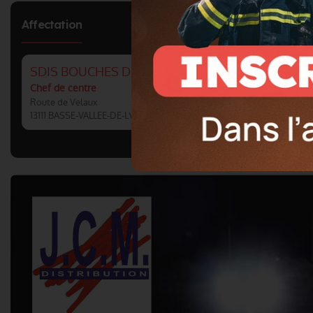
Affectation
SDIS BOUCHES DU RHONE : CS BASSE-VALLEE-DE
Chef de centre
Route de Velaux
13111 BASSE-VALLEE-DE-L\'ARC