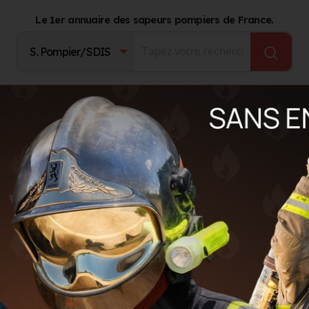
Le 1er annuaire des sapeurs pompiers de France.
Fournisseurs
Catalogue Produits
Journal d'act
nt
urent