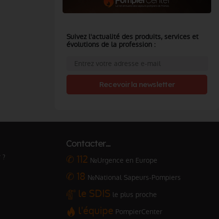
Suivez l'actualité des produits, services et
évolutions de la profession :
Recevoir la newsletter
Contacter…
 ?
✆ 112
№Urgence en Europe
✆ 18
№National Sapeurs-Pompiers
le SDIS
le plus proche
l'équipe
PompierCenter