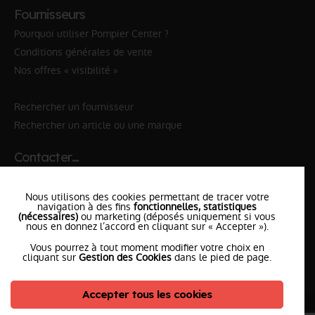
Fournisseurs
Pourquoi utiliser Pompier Center ?
Conditions générales de vente
Nos offres « visibilité »
Rechercher un fournisseur
Rechercher un article ou une marque
Contacter…
✆ 112
№Urgence en Europe
Nous utilisons des cookies permettant de tracer votre
✆ 18
№National Sapeurs-Pompiers
navigation à des fins
fonctionnelles, statistiques
(nécessaires)
ou marketing (déposés uniquement si vous
le SDIS
nous en donnez l’accord en cliquant sur « Accepter »).
le plus proche
Vous pourrez à tout moment modifier votre choix en
l'équipe
PompierCenter
cliquant sur
Gestion des Cookies
dans le pied de page.
Accepter tous les cookies
©2026 Pompier Center
•
Mentions Légales
•