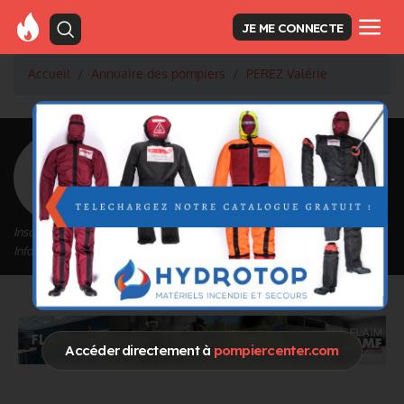
JE ME CONNECTE
Accueil
Annuaire des pompiers
PEREZ Valérie
<
Retour à la liste des pompiers
PEREZ Valérie
Inscrit depuis le 19/04/2021 à 16:10
Informations mises à jour le 19/04/2021 à 16:10
Accéder directement à
pompiercenter.com