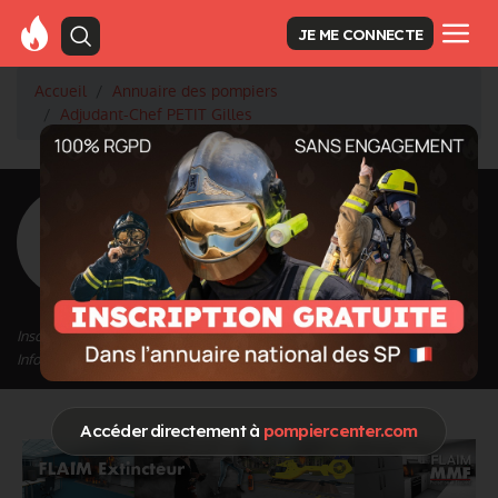
JE ME CONNECTE
Accueil
Annuaire des pompiers
Adjudant-Chef PETIT Gilles
<
Retour à la liste des pompiers
PETIT Gilles
Grade : Adjudant-Chef
Inscrit depuis le 11/09/2020 à 14:18
Informations mises à jour le 28/09/2020 à 15:25
Accéder directement à
pompiercenter.com