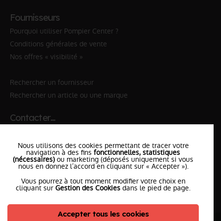
Fournisseurs
Pourquoi utiliser Pompier Center ?
Conditions générales de vente
Nos offres « visibilité »
Rechercher un fournisseur
Rechercher un article ou une marque
Contacter…
✆ 112
№Urgence en Europe
Nous utilisons des cookies permettant de tracer votre
✆ 18
№National Sapeurs-Pompiers
navigation à des fins
fonctionnelles, statistiques
(nécessaires)
ou marketing (déposés uniquement si vous
le SDIS
nous en donnez l’accord en cliquant sur « Accepter »).
le plus proche
Vous pourrez à tout moment modifier votre choix en
l'équipe
PompierCenter
cliquant sur
Gestion des Cookies
dans le pied de page.
Accepter tous les cookies