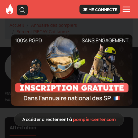
JE ME CONNECTE
Accueil
Annuaire des pompiers
Sergent PIEGAY Guillaume
<
Retour à la liste des pompiers
PIEGAY
Guillaume
Grade : Sergent
Inscrit depuis le 11/09/2020 à 17:43
Informations mises à jour le 04/01/2023 à 12:09
Accéder directement à
pompiercenter.com
Affectation