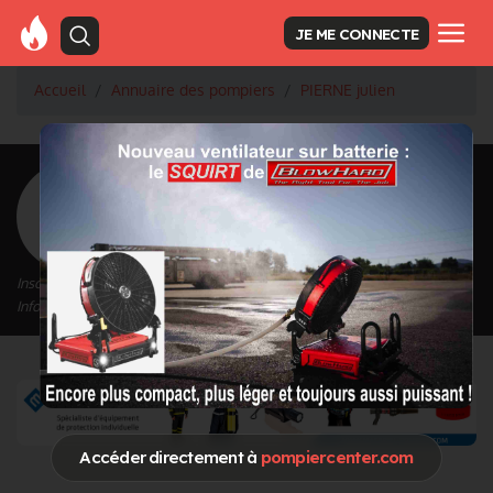
JE ME CONNECTE
Accueil
Annuaire des pompiers
PIERNE julien
<
Retour à la liste des pompiers
PIERNE julien
Inscrit depuis le 13/01/2021 à 11:13
Informations mises à jour le 13/01/2021 à 11:14
Accéder directement à
pompiercenter.com