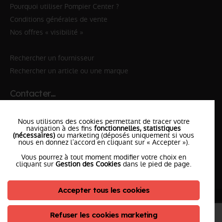
Pourquoi utiliser Pompier Center ?
Conditions générales de vente
Nos offres « visibilité »
Rechercher un fournisseur
Rechercher un article ou une marque
Contacter…
✆ 112
№Urgence en Europe
Nous utilisons des cookies permettant de tracer votre
✆ 18
№National Sapeurs-Pompiers
navigation à des fins
fonctionnelles, statistiques
(nécessaires)
ou marketing (déposés uniquement si vous
nous en donnez l’accord en cliquant sur « Accepter »).
le SDIS
le plus proche
Vous pourrez à tout moment modifier votre choix en
l'équipe
PompierCenter
cliquant sur
Gestion des Cookies
dans le pied de page.
Accepter tous les cookies
©2026 Pompier Center
•
Mentions Légales
•
Protection de vos données
•
Plan du Site
• Conception :
Refuser les cookies marketing