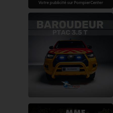
Votre publicité sur PompierCenter