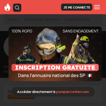
JE ME CONNECTE
Accueil
Annuaire des pompiers
Caporal Pin Alex
<
Retour à la liste des pompiers
Pin Alex
Grade : Caporal
Inscrit depuis le 16/09/2022 à 10:53
Informations mises à jour le 16/09/2022 à 10:54
Spécialités / Centres d'intérêt
Accéder directement à
pompiercenter.com
FDF Feux de foret