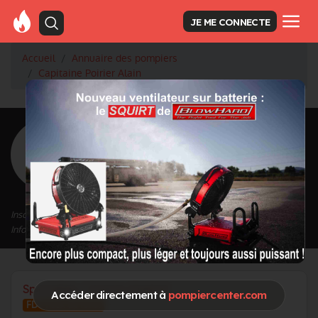
JE ME CONNECTE
Accueil
Annuaire des pompiers
Capitaine Poirier Alain
<
Retour à la liste des pompiers
Poirier Alain
Grade : Capitaine
Inscrit depuis le 13/09/2020 à 17:08
Informations mises à jour le 05/08/2021 à 14:39
Spécialités / Centres d'intérêt
Accéder directement à
pompiercenter.com
FDF Feux de foret