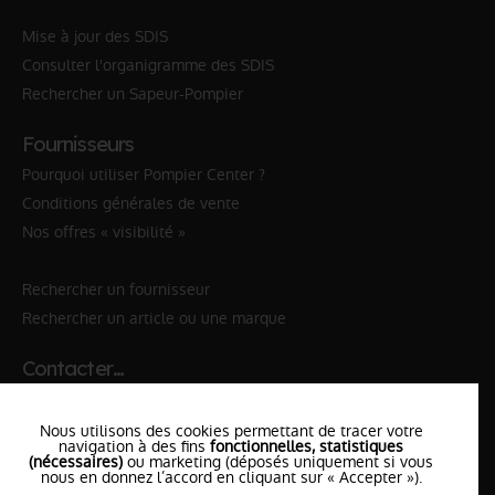
Mise à jour des SDIS
Consulter l'organigramme des SDIS
Rechercher un Sapeur-Pompier
Fournisseurs
Pourquoi utiliser Pompier Center ?
Conditions générales de vente
Nos offres « visibilité »
Rechercher un fournisseur
Rechercher un article ou une marque
Contacter…
✆ 112
№Urgence en Europe
Nous utilisons des cookies permettant de tracer votre
✆ 18
№National Sapeurs-Pompiers
navigation à des fins
fonctionnelles, statistiques
(nécessaires)
ou marketing (déposés uniquement si vous
nous en donnez l’accord en cliquant sur « Accepter »).
le SDIS
le plus proche