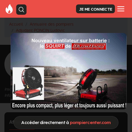
JE ME CONNECTE
Accueil
Annuaire des pompiers
Adjudant PONCIN Ludovic
<
Retour à la liste des pompiers
PONCIN
Ludovic
Grade : Adjudant
Inscrit depuis le 25/03/2024 à 11:05
Informations mises à jour le 25/03/2024 à 11:05
Affectation
Accéder directement à
pompiercenter.com