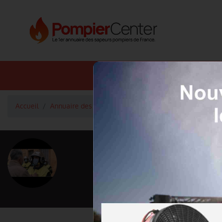
Annuaire SDIS
Annuaire 
Accueil
Annuaire des pompiers
Caporal Pons Nicolas
<
Retour à la liste des pompiers
Pons Nicola
Grade : Caporal