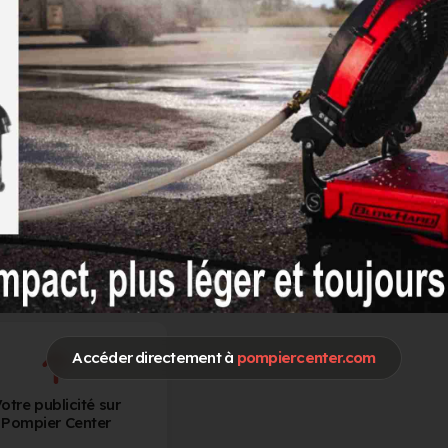
Spécialités / Centres d'intérêt
FDF Feux de foret
SUAP Secours Urgence aux Personnes
Secours Routiers
Accéder directement à
pompiercenter.com
otre publicité sur
Pompier Center