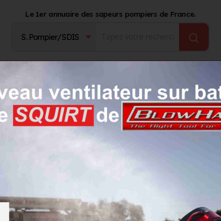
Le 1er annuaire des sapeurs pompiers de France.
Fournisseurs
Catalogue Produits
Journal d'act
s