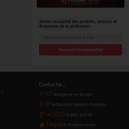
Suivez l'actualité des produits, services et
évolutions de la profession :
Recevoir la newsletter
Contacter…
 ?
✆ 112
№Urgence en Europe
✆ 18
№National Sapeurs-Pompiers
le SDIS
le plus proche
l'équipe
PompierCenter