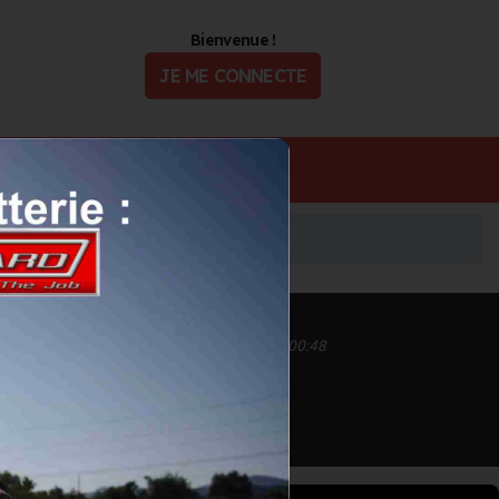
Bienvenue !
JE ME CONNECTE
ualité
Offres d'Emploi
Inscrit depuis le 10/08/2022 à 00:45
Informations mises à jour le 10/08/2022 à 00:48