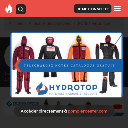
JE ME CONNECTE
Accueil
Annuaire des pompiers
PORET Véronique
<
Retour à la liste des pompiers
PORET Véronique
Inscrit depuis le 11/09/2020 à 14:50
Informations mises à jour le 11/09/2020 à 14:50
Accéder directement à
pompiercenter.com