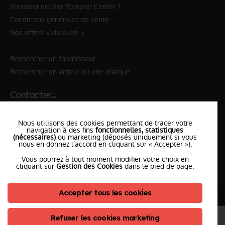
Pourquoi utiliser Pompier Center ?
Conditions générales de vente
Nos offres « visibilité »
Rechercher un fournisseur
Rechercher un article ou une marque
Contacter…
✆ 112
№Urgence en Europe
Nous utilisons des cookies permettant de tracer votre
✆ 18
№National Sapeurs-Pompiers
navigation à des fins
fonctionnelles, statistiques
(nécessaires)
ou marketing (déposés uniquement si vous
nous en donnez l’accord en cliquant sur « Accepter »).
le SDIS
le plus proche
Vous pourrez à tout moment modifier votre choix en
l'équipe
PompierCenter
cliquant sur
Gestion des Cookies
dans le pied de page.
Accepter tous les cookies
©2026 Pompier Center
•
Mentions Légales
•
Protection de vos données
•
Plan du Site
• Conception :
Refuser les cookies marketing