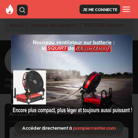
JE ME CONNECTE
Accueil
Annuaire des pompiers
PRATLONG Nathalie
<
Retour à la liste des pompiers
PRATLONG Nathalie
Inscrit depuis le 28/09/2020 à 16:58
Informations mises à jour le 03/10/2020 à 10:12
Affectation
Accéder directement à
pompiercenter.com
SDIS BOUCHES DU RHONE : GROUPEMENT