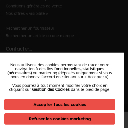
Conditions générales de vente
Nos offres « visibilité »
Rechercher un fournisseur
Rechercher un article ou une marque
Contacter…
✆ 112
№Urgence en Europe
Nous utilisons des cookies permettant de tracer votre
✆ 18
№National Sapeurs-Pompiers
navigation à des fins
fonctionnelles, statistiques
(nécessaires)
ou marketing (déposés uniquement si vous
nous en donnez l’accord en cliquant sur « Accepter »).
le SDIS
le plus proche
Vous pourrez à tout moment modifier votre choix en
l'équipe
PompierCenter
cliquant sur
Gestion des Cookies
dans le pied de page.
Accepter tous les cookies
©2026 Pompier Center
•
Mentions Légales
•
Protection de vos données
•
Plan du Site
• Conception :
Refuser les cookies marketing
ClicConnect
&
Digicalys