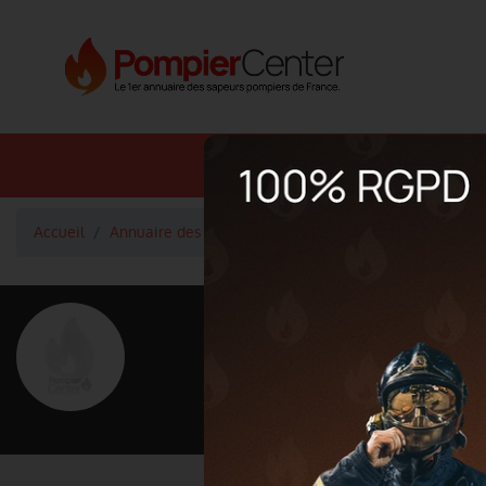
Annuaire SDIS
Annuaire 
Accueil
Annuaire des pompiers
Sapeur 1ere classe pujolle
<
Retour à la liste des pompiers
pujolle matt
Grade : Sapeur 1ere classe