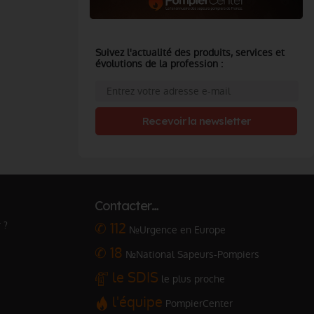
Suivez l'actualité des produits, services et
évolutions de la profession :
Recevoir la newsletter
Contacter…
 ?
✆ 112
№Urgence en Europe
✆ 18
№National Sapeurs-Pompiers
le SDIS
le plus proche
l'équipe
PompierCenter