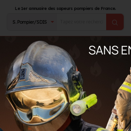
Le 1er annuaire des sapeurs pompiers de France.
Fournisseurs
Catalogue Produits
Journal d'act
 matthias
hias