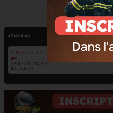
Affectation
SDIS AUDE : CIS DURBAN
SPV
AVENUE DE NARBONNE
11360 DURBAN