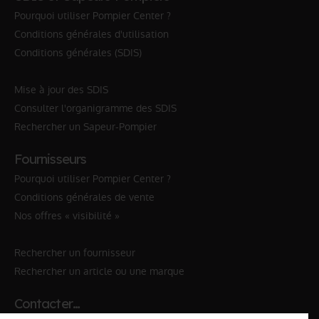
Pourquoi utiliser Pompier Center ?
Conditions générales d'utilisation
Conditions générales (SDIS)
Mise à jour des SDIS
Consulter l'organigramme des SDIS
Rechercher un Sapeur-Pompier
Fournisseurs
Pourquoi utiliser Pompier Center ?
Conditions générales de vente
Nos offres « visibilité »
Rechercher un fournisseur
Rechercher un article ou une marque
Contacter…