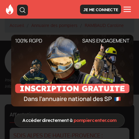
JE ME CONNECTE
Accueil
Annuaire des pompiers
RAMBAUD Caroline
<
Retour à la liste des pompiers
RAMBAUD Caroline
Inscrit depuis le 12/09/2020 à 22:30
Informations mises à jour le 12/09/2020 à 22:30
Affectation
Accéder directement à
pompiercenter.com
SDIS ALPES DE HAUTE-PROVENCE :