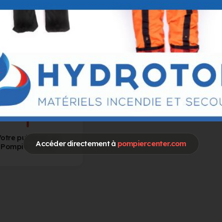
otre publicité sur
Accéder directement à
pompiercenter.com
Pompier Center