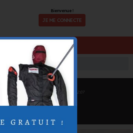
Bienvenue !
JE ME CONNECTE
ualité
Offres d'Emploi
Inscrit depuis le 13/09/2020 à 13:11
Informations mises à jour le 02/11/2020 à 12:07