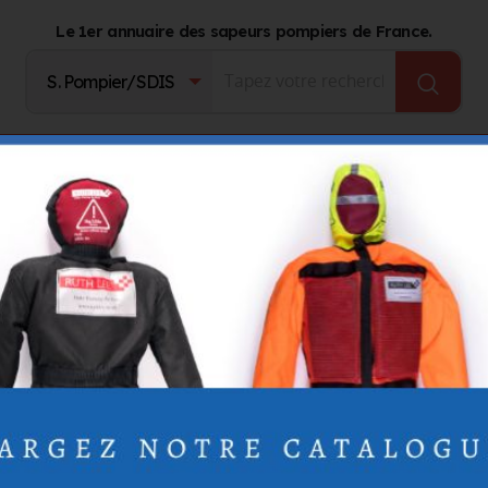
Le 1er annuaire des sapeurs pompiers de France.
Fournisseurs
Catalogue Produits
Journal d'act
ichel
an-Michel