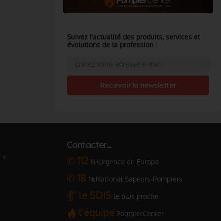
Suivez l'actualité des produits, services et
évolutions de la profession :
Recevoir la newsletter
Contacter…
 ?
✆ 112
№Urgence en Europe
✆ 18
№National Sapeurs-Pompiers
le SDIS
le plus proche
l'équipe
PompierCenter