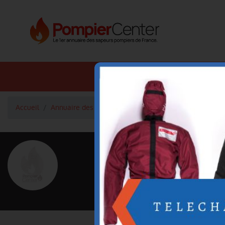
Annuaire SDIS
Annuaire 
Accueil
Annuaire des pompiers
Lieutenant RAYMON Jean-M
<
Retour à la liste des pompiers
RAYMON Je
Grade : Lieutenant