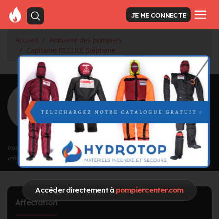
JE ME CONNECTE
Accueil
Annuaire des pompiers
Capitaine RECULE Stéphane
<
Retour à la liste des pompiers
RECULE
Stéphane
Grade : Capitaine
Inscrit depuis le 14/09/2020 à 08:36
Informations mises à jour le 14/09/2020 à 08:37
Accéder directement à
pompiercenter.com
Affectation