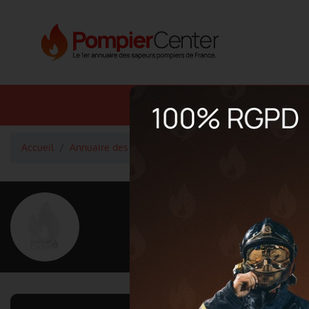
Annuaire SDIS
Annuaire 
Accueil
Annuaire des pompiers
RELAVE Delphine
<
Retour à la liste des pompiers
RELAVE Delphin