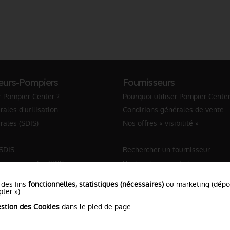
eurs-Pompiers
Fournisseurs
r Pompier Center ?
Pourquoi utiliser Pompier Center
ales d'utilisation
Conditions générales de vente
rales (SDIS)
Nos offres « visibilité »
 SDIS
Rechercher un fournisseur
anigramme des SDIS
Rechercher un article ou une m
Sapeur-Pompier
 des fins
fonctionnelles, statistiques (nécessaires)
ou marketing (dép
ter »).
stion des Cookies
dans le pied de page.
ns Légales
•
Protection de vos données
•
Plan du Site
• Conc