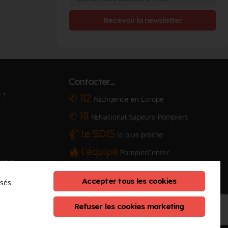
Recevoir la newsletter
Contacter…
 ?
✆ 112
№Urgence en Europe
✆ 18
№National Sapeurs-Pompiers
le SDIS
le plus proche
l'équipe
PompierCenter
arque
Accepter tous les cookies
osés
Refuser les cookies marketing
eption :
ClicConnect
&
Digicalys