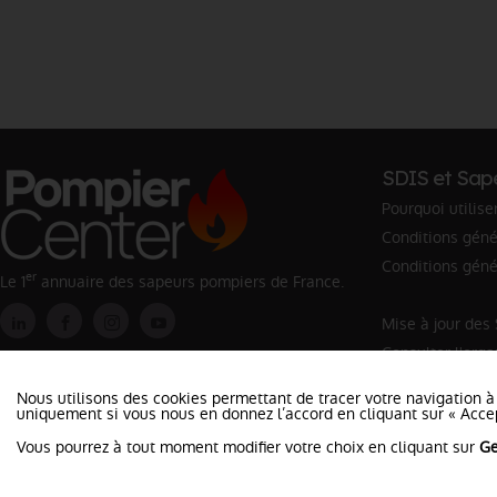
SDIS et Sap
Pourquoi utilise
Conditions génér
Conditions géné
er
Le 1
annuaire des sapeurs pompiers de France.
Mise à jour des
Consulter l'org
Rechercher un 
Nous utilisons des cookies permettant de tracer votre navigation à
uniquement si vous nous en donnez l’accord en cliquant sur « Accep
Vous pourrez à tout moment modifier votre choix en cliquant sur
Ge
©2026 Pompier Center
•
Mentio