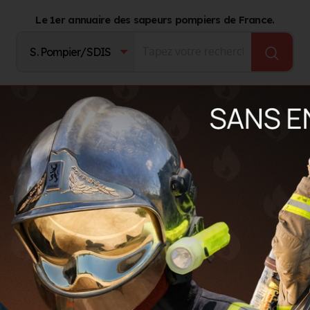
Le 1er annuaire des sapeurs pompiers de France.
Fournisseurs
Catalogue Produits
Journal d'act
e