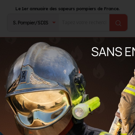
Le 1er annuaire des sapeurs pompiers de France.
Fournisseurs
Catalogue Produits
Journal d'act
IERRET
RE-PIERRET