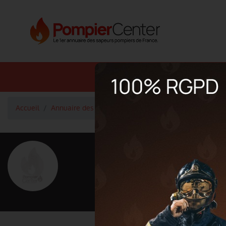
Annuaire SDIS
Annuaire 
Accueil
Annuaire des pompiers
Lieutenant René FAIVRE-P
<
Retour à la liste des pompiers
René FAIV
Grade : Lieutenant