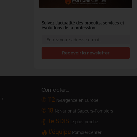
Suivez l'actualité des produits, services et
évolutions de la profession :
Recevoir la newsletter
Contacter…
 ?
✆ 112
№Urgence en Europe
✆ 18
№National Sapeurs-Pompiers
le SDIS
le plus proche
l'équipe
PompierCenter