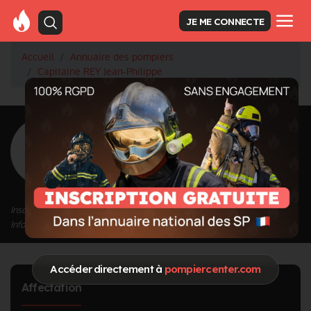
JE ME CONNECTE
Accueil
Annuaire des pompiers
Capitaine REY Jean-Philippe
<
Retour à la liste des pompiers
REY Jean-
Philippe
Grade : Capitaine
Inscrit depuis le 17/07/2023 à 17:46
Informations mises à jour le 17/07/2023 à 17:46
Accéder directement à
pompiercenter.com
Affectation