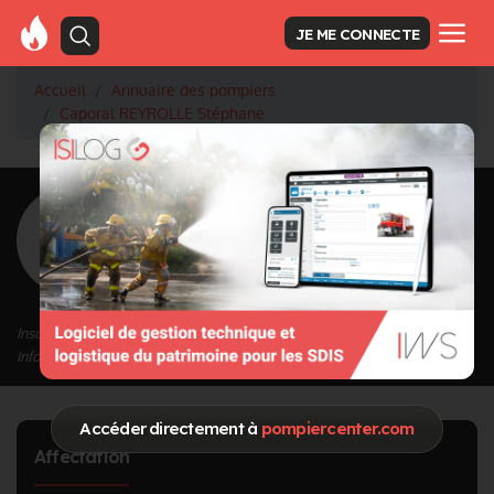
JE ME CONNECTE
Accueil
Annuaire des pompiers
Caporal REYROLLE Stéphane
<
Retour à la liste des pompiers
REYROLLE
Stéphane
Grade : Caporal
Inscrit depuis le 11/09/2020 à 17:47
Informations mises à jour le 04/01/2023 à 12:11
Accéder directement à
pompiercenter.com
Affectation