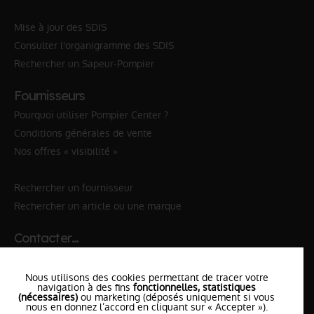
Mise à jour des SDIS
Consulter l'organigramme des SDIS
Rechercher un Sapeur-Pompier
Fournisseurs
Pourquoi utiliser Pompier Center ?
Conditions générales de vente
Nos offres « visibilité »
Rechercher un fournisseur
Rechercher un article ou une marque
Contacter…
✆ 112
№Urgence en Europe
Nous utilisons des cookies permettant de tracer votre
✆ 18
№National Sapeurs-Pompiers
navigation à des fins
fonctionnelles, statistiques
(nécessaires)
ou marketing (déposés uniquement si vous
nous en donnez l’accord en cliquant sur « Accepter »).
le SDIS
le plus proche