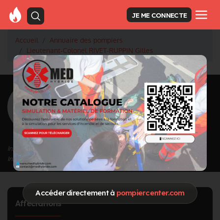
JE ME CONNECTE
Accueil
Annuaire des pompiers
Lieutenant-Colonel RIVET-RUPPIN Gilles
<
Retour à la liste des pompiers
RIVET-RUPPIN
Gilles
Grade : Lieutenant-Colonel
Inscrit depuis le 12/10/2021 à 11:39
Informations mises à jour le 21/10/2022 à 11:42
Accéder directement à
pompiercenter.com
Affectations