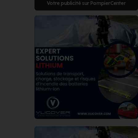
Votre publicité sur PompierCenter