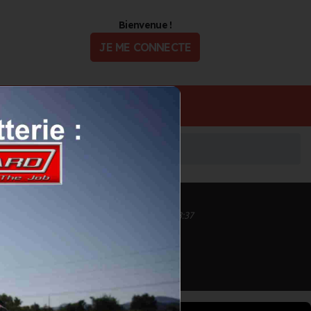
Bienvenue !
JE ME CONNECTE
ualité
Offres d'Emploi
Inscrit depuis le 09/11/2021 à 13:37
Informations mises à jour le 09/11/2021 à 13:37