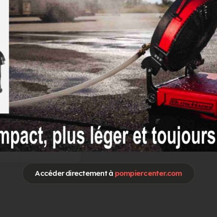
otre publicité sur
Pompier Center
Accéder directement à
pompiercenter.com