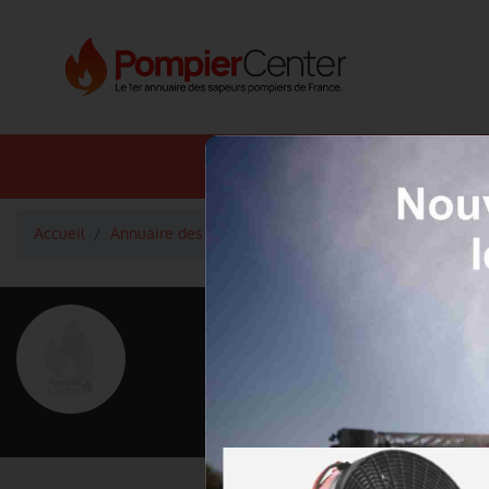
Annuaire SDIS
Annuaire 
Accueil
Annuaire des pompiers
Sergent-Chef Rodet Hugo
<
Retour à la liste des pompiers
Rodet Hugo
Grade : Sergent-Chef