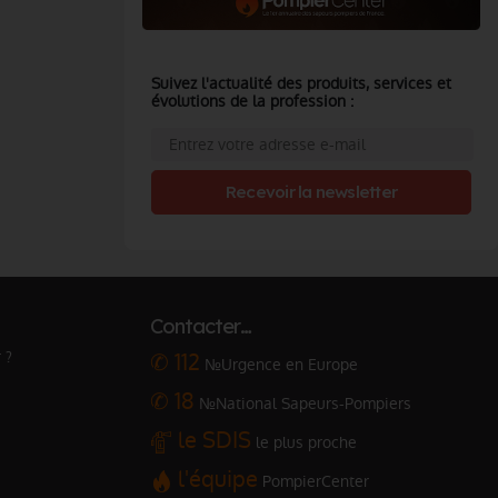
Suivez l'actualité des produits, services et
évolutions de la profession :
Recevoir la newsletter
Contacter…
 ?
✆ 112
№Urgence en Europe
✆ 18
№National Sapeurs-Pompiers
le SDIS
le plus proche
l'équipe
PompierCenter