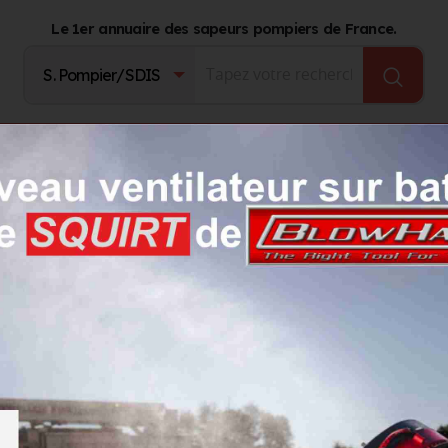
Le 1er annuaire des sapeurs pompiers de France.
Fournisseurs
Catalogue Produits
Journal d'act