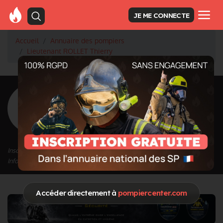
JE ME CONNECTE
Accueil
Annuaire des pompiers
Lieutenant ROLLET Thierry
<
Retour à la liste des pompiers
ROLLET Thierry
Grade : Lieutenant
Inscrit depuis le 11/09/2020 à 10:06
Informations mises à jour le 28/09/2020 à 15:16
Accéder directement à
pompiercenter.com