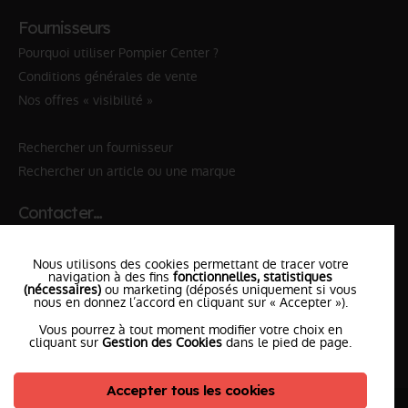
Fournisseurs
Pourquoi utiliser Pompier Center ?
Conditions générales de vente
Nos offres « visibilité »
Rechercher un fournisseur
Rechercher un article ou une marque
Contacter…
✆ 112
№Urgence en Europe
Nous utilisons des cookies permettant de tracer votre
✆ 18
№National Sapeurs-Pompiers
navigation à des fins
fonctionnelles, statistiques
(nécessaires)
ou marketing (déposés uniquement si vous
le SDIS
nous en donnez l’accord en cliquant sur « Accepter »).
le plus proche
Vous pourrez à tout moment modifier votre choix en
l'équipe
PompierCenter
cliquant sur
Gestion des Cookies
dans le pied de page.
Accepter tous les cookies