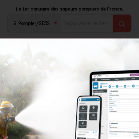
Le 1er annuaire des sapeurs pompiers de France.
Fournisseurs
Catalogue Produits
Journal d'act
ER
LER