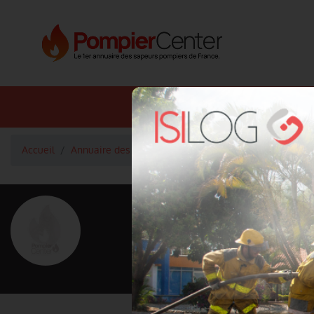
Annuaire SDIS
Annuaire 
Accueil
Annuaire des pompiers
Commandant Romaric MIL
<
Retour à la liste des pompiers
Romaric MI
Grade : Commandant