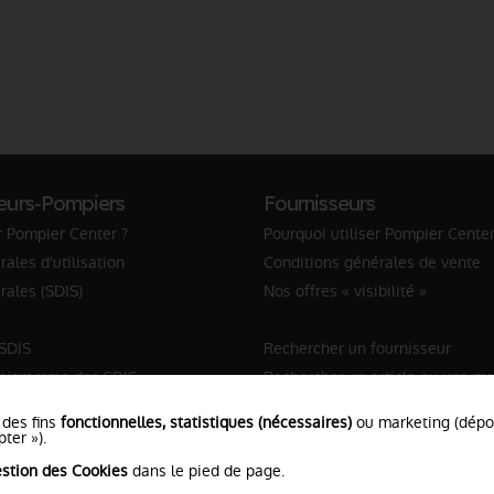
eurs-Pompiers
Fournisseurs
r Pompier Center ?
Pourquoi utiliser Pompier Center
ales d'utilisation
Conditions générales de vente
rales (SDIS)
Nos offres « visibilité »
 SDIS
Rechercher un fournisseur
anigramme des SDIS
Rechercher un article ou une m
Sapeur-Pompier
 des fins
fonctionnelles, statistiques (nécessaires)
ou marketing (dép
ter »).
stion des Cookies
dans le pied de page.