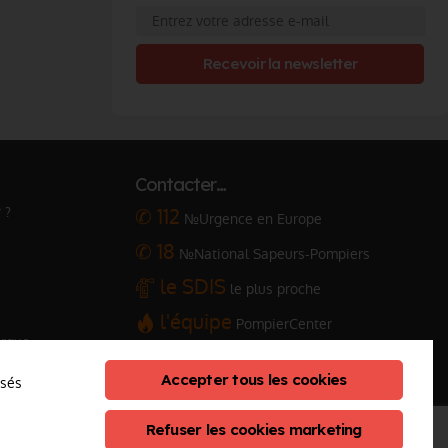
Recevoir la newsletter
Contacter…
 ?
✆ 112
№Urgence en Europe
✆ 18
№National Sapeurs-Pompiers
le SDIS
le plus proche
l'équipe
PompierCenter
arque
Accepter tous les cookies
osés
Refuser les cookies marketing