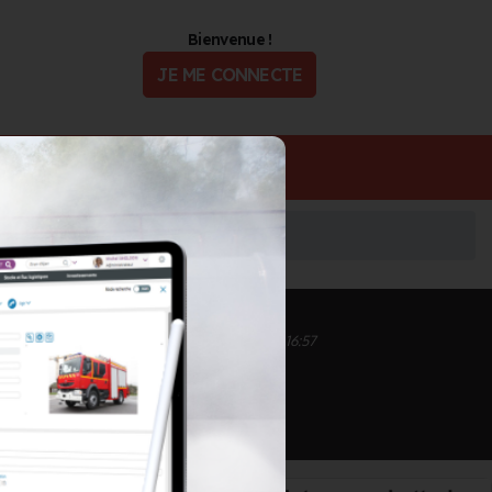
Bienvenue !
JE ME CONNECTE
ualité
Offres d'Emploi
Inscrit depuis le 01/06/2021 à 16:32
Informations mises à jour le 29/09/2025 à 16:57