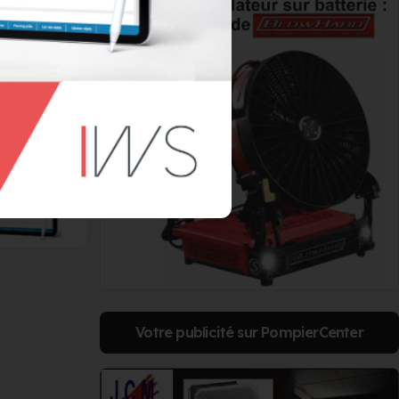
tences
Votre publicité sur PompierCenter