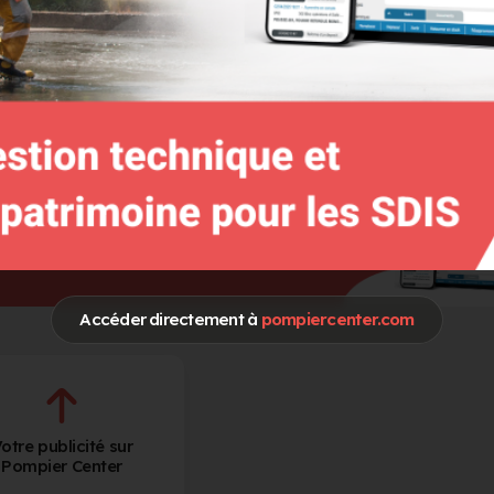
Spécialités / Centres d'intérêt
FDF Feux de foret
Formation et developpement de compe
RCH Risques Chimiques & Biologiques
Accéder directement à
pompiercenter.com
otre publicité sur
Pompier Center