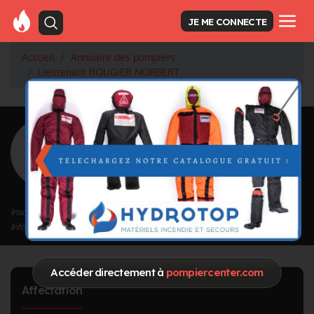
JE ME CONNECTE
Accueil
Annuaire des pompiers
Lieutenant ROUGIER NORBERT
<
Retour à la liste des pompiers
ROUGIER
NORBERT
Grade : Lieutenant
Inscrit depuis le 16/04/2024 à 11:31
Informations mises à jour le 16/04/2024 à 11:31
Accéder directement à
pompiercenter.com
Affectation