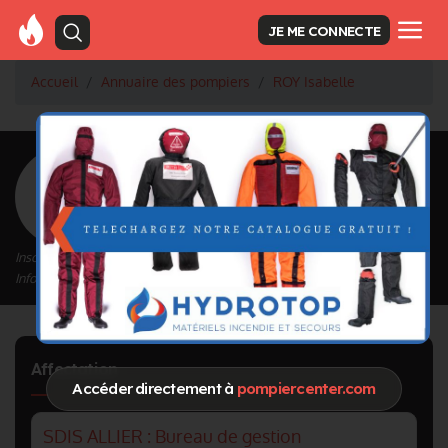
JE ME CONNECTE
Accueil
Annuaire des pompiers
ROY Isabelle
<
Retour à la liste des pompiers
ROY Isabelle
Inscrit depuis le 23/04/2024 à 08:27
Informations mises à jour le 23/04/2024 à 08:47
Affectation
Accéder directement à
pompiercenter.com
SDIS ALLIER : Bureau de gestion