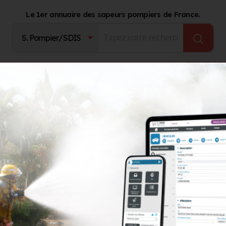
Le 1er annuaire des sapeurs pompiers de France.
Fournisseurs
Catalogue Produits
Journal d'act
c