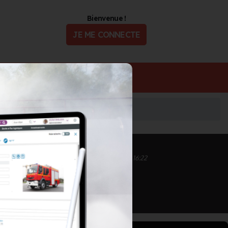
Bienvenue !
JE ME CONNECTE
ualité
Offres d'Emploi
Inscrit depuis le 11/09/2020 à 17:46
Informations mises à jour le 28/09/2020 à 16:22