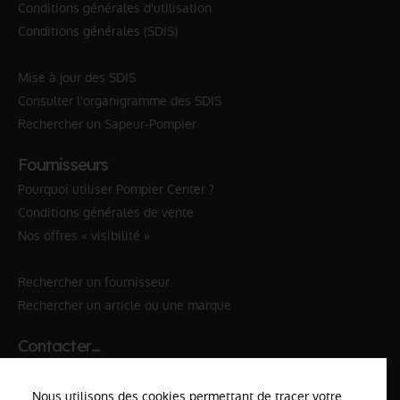
Conditions générales d'utilisation
Conditions générales (SDIS)
Mise à jour des SDIS
Consulter l'organigramme des SDIS
Rechercher un Sapeur-Pompier
Fournisseurs
Pourquoi utiliser Pompier Center ?
Conditions générales de vente
Nos offres « visibilité »
Rechercher un fournisseur
Rechercher un article ou une marque
Contacter…
✆ 112
№Urgence en Europe
Nous utilisons des cookies permettant de tracer votre