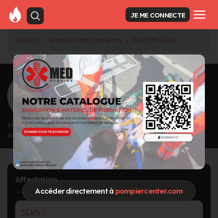
JE ME CONNECTE
Accueil
Annuaire des pompiers
ROZIER Gilles
<
Retour à la liste des pompiers
ROZIER Gilles
Inscrit depuis le 11/09/2020 à 15:11
Informations mises à jour le 11/09/2020 à 15:11
Affectation
Accéder directement à
pompiercenter.com
SDIS :