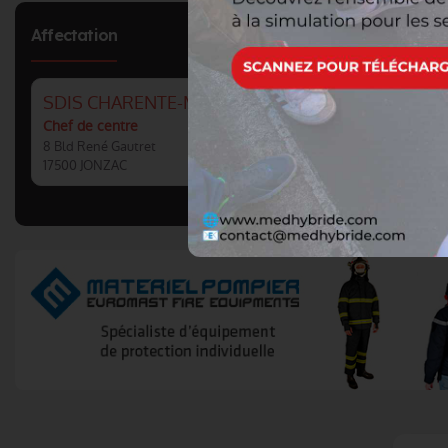
Affectation
SDIS CHARENTE-MARITIME : CIS JONZAC
Chef de centre
8 Bld René Gautret
17500 JONZAC