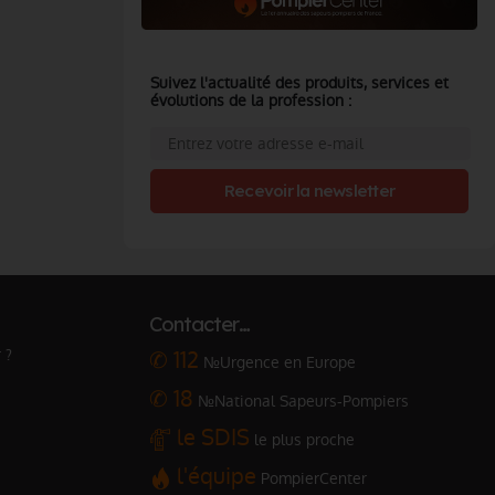
Suivez l'actualité des produits, services et
évolutions de la profession :
Recevoir la newsletter
Contacter…
 ?
✆ 112
№Urgence en Europe
✆ 18
№National Sapeurs-Pompiers
le SDIS
le plus proche
l'équipe
PompierCenter