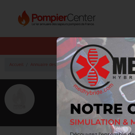
Annuaire SDIS
Annuaire 
Accueil
Annuaire des pompiers
Capitaine RUIZ Nicolas
<
Retour à la liste des pompiers
RUIZ Nicola
Grade : Capitaine