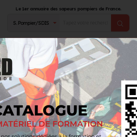
Le 1er annuaire des sapeurs pompiers de France.
Fournisseurs
Catalogue Produits
Journal d'act
s