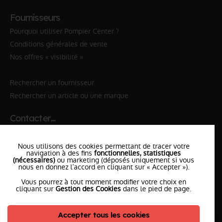
Fournisseurs
Pourquoi utiliser Pompier Center ?
Conditions générales de vente
Nos offres « visibilité »
Rechercher un fournisseur
Rechercher un article ou une marque
Contacter…
✆ 112
№Urgence en Europe
Nous utilisons des cookies permettant de tracer votre
✆ 18
№National Sapeurs-Pompiers
navigation à des fins
fonctionnelles, statistiques
(nécessaires)
ou marketing (déposés uniquement si vous
le SDIS
nous en donnez l’accord en cliquant sur « Accepter »).
le plus proche
Vous pourrez à tout moment modifier votre choix en
l'équipe
PompierCenter
cliquant sur
Gestion des Cookies
dans le pied de page.
Accepter tous les cookies