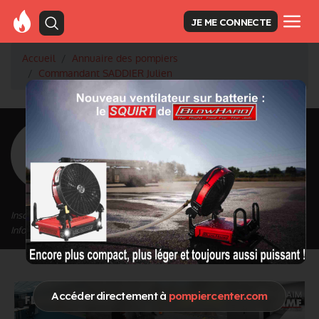
JE ME CONNECTE
Accueil
Annuaire des pompiers
Commandant SADDIER Julien
<
Retour à la liste des pompiers
SADDIER Julien
Grade : Commandant
Inscrit depuis le 16/09/2020 à 15:10
Informations mises à jour le 19/05/2021 à 13:04
Accéder directement à
pompiercenter.com