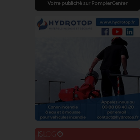
Votre publicité sur PompierCenter