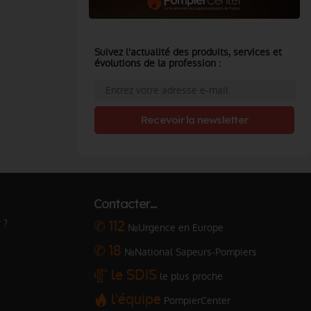
Suivez l'actualité des produits, services et
évolutions de la profession :
Recevoir la newsletter
Contacter…
 ?
✆ 112
№Urgence en Europe
✆ 18
№National Sapeurs-Pompiers
le SDIS
le plus proche
l'équipe
PompierCenter