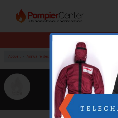
Annuaire SDIS
Annuaire 
Accueil
Annuaire des pompiers
Lieutenant SANZ Patrick
<
Retour à la liste des pompiers
SANZ Patri
Grade : Lieutenant