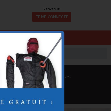
Bienvenue !
JE ME CONNECTE
ualité
Offres d'Emploi
Inscrit depuis le 01/10/2020 à 14:34
Informations mises à jour le 03/11/2020 à 08:57