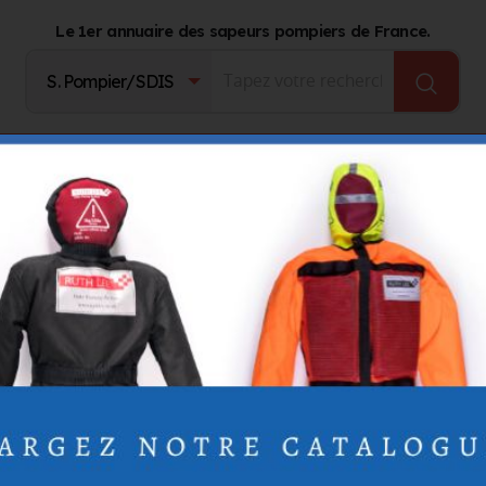
Le 1er annuaire des sapeurs pompiers de France.
Fournisseurs
Catalogue Produits
Journal d'act
ck