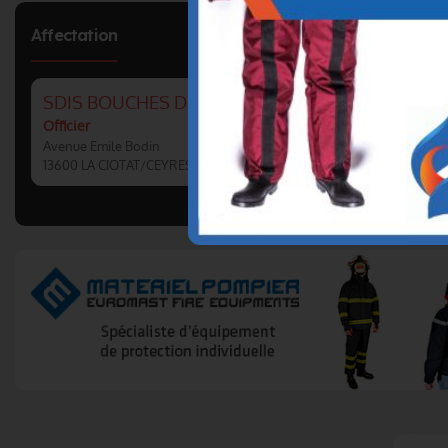
Affectation
SDIS BOUCHES DU RHONE : CS LA CIOTAT/CEYR
Officier
Avenue Emile Bodin
13600 LA CIOTAT/CEYRESTE