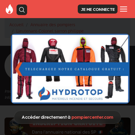
JE ME CONNECTE
Accueil
Annuaire des pompiers
Lieutenant-Colonel sarron philippe
<
Retour à la liste des pompiers
sarron philippe
Grade : Lieutenant-Colonel
Inscrit depuis le 01/02/2021 à 09:34
Informations mises à jour le 01/02/2021 à 09:34
Accéder directement à
pompiercenter.com