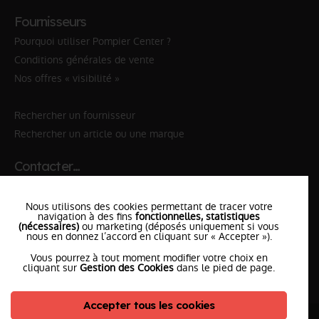
Fournisseurs
Pourquoi utiliser Pompier Center ?
Conditions générales de vente
Nos offres « visibilité »
Rechercher un fournisseur
Rechercher un article ou une marque
Contacter…
✆ 112
№Urgence en Europe
Nous utilisons des cookies permettant de tracer votre
✆ 18
№National Sapeurs-Pompiers
navigation à des fins
fonctionnelles, statistiques
(nécessaires)
ou marketing (déposés uniquement si vous
nous en donnez l’accord en cliquant sur « Accepter »).
le SDIS
le plus proche
Vous pourrez à tout moment modifier votre choix en
l'équipe
PompierCenter
cliquant sur
Gestion des Cookies
dans le pied de page.
Accepter tous les cookies