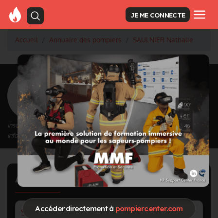
JE ME CONNECTE
Accueil
Annuaire des pompiers
SAULNIER Nathalie
<
Retour à la liste des pompiers
SAULNIER Nathalie
Inscrit depuis le 12/09/2020 à 15:57
Informations mises à jour le 25/04/2023 à 19:51
Affectations
Accéder directement à
pompiercenter.com
SDIS :