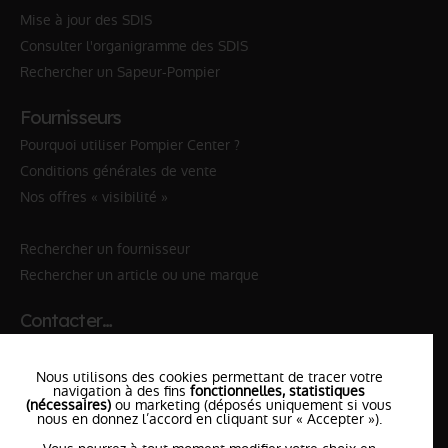
Mise à jour des SDIS
Consulter l'organigramme des SDIS
Rechercher un Sapeur-Pompier
Fournisseurs
Pourquoi utiliser Pompier Center ?
Conditions générales de vente
Nos offres « visibilité »
Rechercher un fournisseur
Rechercher un article ou une marque
Contacter…
✆ 112
№Urgence en Europe
Nous utilisons des cookies permettant de tracer votre
✆ 18
№National Sapeurs-Pompiers
navigation à des fins
fonctionnelles, statistiques
(nécessaires)
ou marketing (déposés uniquement si vous
nous en donnez l’accord en cliquant sur « Accepter »).
le SDIS
le plus proche