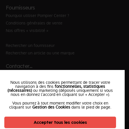
Fournisseurs
Pourquoi utiliser Pompier Center ?
Conditions générales de vente
Nos offres « visibilité »
Rechercher un fournisseur
Rechercher un article ou une marque
Contacter…
✆ 112
№Urgence en Europe
Nous utilisons des cookies permettant de tracer votre
✆ 18
№National Sapeurs-Pompiers
navigation à des fins
fonctionnelles, statistiques
(nécessaires)
ou marketing (déposés uniquement si vous
nous en donnez l’accord en cliquant sur « Accepter »).
le SDIS
le plus proche
Vous pourrez à tout moment modifier votre choix en
l'équipe
PompierCenter
cliquant sur
Gestion des Cookies
dans le pied de page.
Accepter tous les cookies