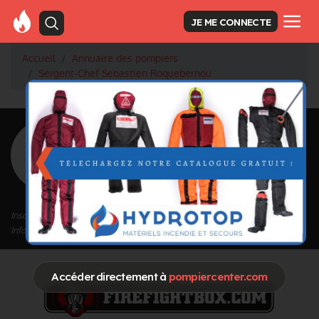
JE ME CONNECTE
Accueil
Annuaire des pompiers
Sergent-Chef Sebastien Roquebernou
<
Retour à la liste des pompiers
Sebastien
Roquebernou
Grade : Sergent-Chef
Inscrit depuis le 14/11/2023 à 14:53
Informations mises à jour le 14/11/2023 à 14:53
Accéder directement à
pompiercenter.com