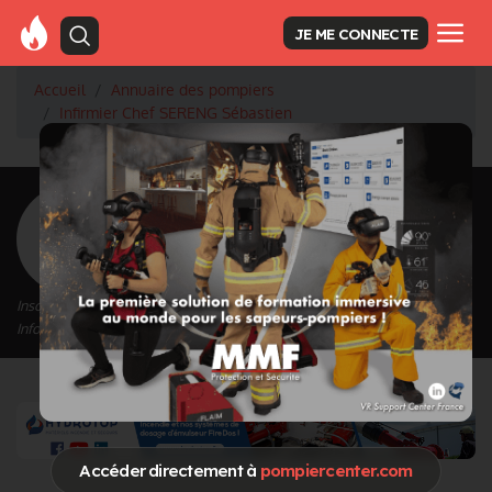
JE ME CONNECTE
Accueil
Annuaire des pompiers
Infirmier Chef SERENG Sébastien
<
Retour à la liste des pompiers
SERENG Sébastien
Grade : Infirmier Chef
Inscrit depuis le 03/02/2021 à 16:52
Informations mises à jour le 19/05/2021 à 12:57
Accéder directement à
pompiercenter.com