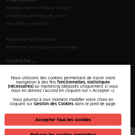
Pourquoi utiliser Pompier Center ?
Conditions générales de vente
Nos offres « visibilité »
Rechercher un fournisseur
Rechercher un article ou une marque
Contacter…
✆ 112
№Urgence en Europe
Nous utilisons des cookies permettant de tracer votre
✆ 18
№National Sapeurs-Pompiers
navigation à des fins
fonctionnelles, statistiques
(nécessaires)
ou marketing (déposés uniquement si vous
nous en donnez l’accord en cliquant sur « Accepter »).
le SDIS
le plus proche
Vous pourrez à tout moment modifier votre choix en
l'équipe
PompierCenter
cliquant sur
Gestion des Cookies
dans le pied de page.
Accepter tous les cookies
©2026 Pompier Center
•
Mentions Légales
•
Protection de vos données
•
Plan du Site
• Conception :
Refuser les cookies marketing