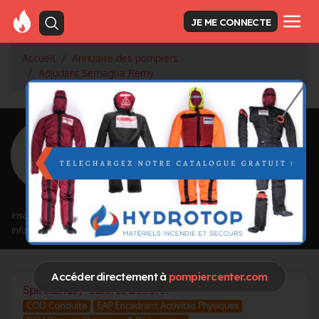
JE ME CONNECTE
Accueil
Annuaire des pompiers
Adjudant Sernaglia Remy
<
Retour à la liste des pompiers
Sernaglia Remy
Grade : Adjudant
Inscrit depuis le 22/10/2020 à 17:35
Informations mises à jour le 22/10/2020 à 17:38
Accéder directement à
pompiercenter.com
Spécialités / Centres d'intérêt
COD Conduite
EAP Encadrant Activites Physiques