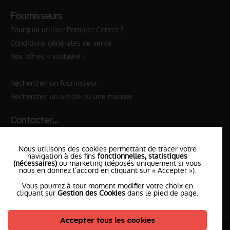
Fournisseurs
Pourquoi utiliser Pompier Center ?
Conditions générales de vente
Nos offres « visibilité »
Rechercher un fournisseur
Rechercher un article ou une marque
Contacter…
✆ 112
№Urgence en Europe
Nous utilisons des cookies permettant de tracer votre
✆ 18
№National Sapeurs-Pompiers
navigation à des fins
fonctionnelles, statistiques
(nécessaires)
ou marketing (déposés uniquement si vous
le SDIS
nous en donnez l’accord en cliquant sur « Accepter »).
le plus proche
Vous pourrez à tout moment modifier votre choix en
l'équipe
PompierCenter
cliquant sur
Gestion des Cookies
dans le pied de page.
Accepter tous les cookies