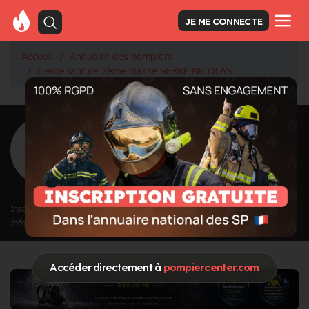
JE ME CONNECTE
Accueil
Annuaire des pompiers
Lieutenant de 2ème classe SERRE NICOLAS
<
Retour à la liste des pompiers
SERRE
NICOLAS
Grade : Lieutenant de 2ème classe
Inscrit depuis le 19/04/2021 à 16:33
Informations mises à jour le 19/04/2021 à 16:33
Accéder directement à
pompiercenter.com