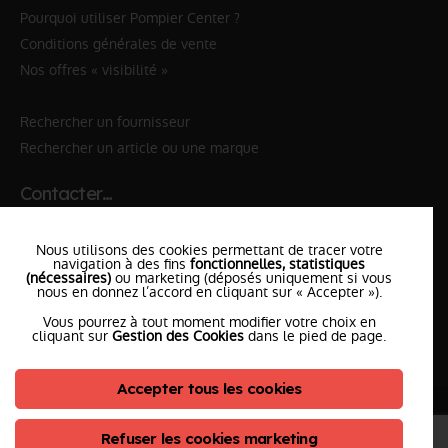
Pourquoi utiliser Pompier Center ?
Conditions générales de vente
Nos offres « visibilité »
Rechercher un fournisseur
Rechercher un article ou une marque
Contacter…
✆ 112
№Urgence en Europe
Nous utilisons des cookies permettant de tracer votre
✆ 18
№National Sapeurs-Pompiers
navigation à des fins
fonctionnelles, statistiques
(nécessaires)
ou marketing (déposés uniquement si vous
nous en donnez l’accord en cliquant sur « Accepter »).
le SDIS
le plus proche
Vous pourrez à tout moment modifier votre choix en
l'équipe
PompierCenter
cliquant sur
Gestion des Cookies
dans le pied de page.
Accepter tous les cookies
©2026 Pompier Center
•
Mentions Légales
•
Protection de vos données
•
Plan du Site
• Conception :
Refuser les cookies marketing