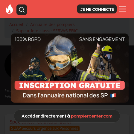
JE ME CONNECTE
Accueil
Annuaire des pompiers
Sapeur 1ere classe SERVAS ERIC
<
Retour à la liste des pompiers
SERVAS ERIC
Grade : Sapeur 1ere classe
Inscrit depuis le 23/12/2020 à 08:23
Informations mises à jour le 23/12/2020 à 08:28
Accéder directement à
pompiercenter.com
Spécialités / Centres d'intérêt
SUAP Secours Urgence aux Personnes