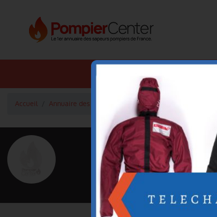
Annuaire SDIS
Annuaire 
Accueil
Annuaire des pompiers
Commandant SEVE Laurent
<
Retour à la liste des pompiers
SEVE Laure
Grade : Commandant