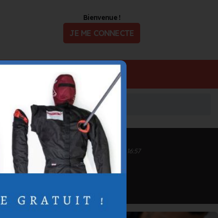
Bienvenue !
JE ME CONNECTE
ualité
Offres d'Emploi
Inscrit depuis le 11/09/2020 à 14:42
Informations mises à jour le 22/07/2024 à 16:57