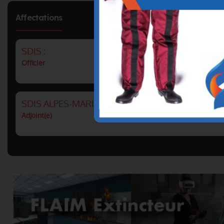
Affectations
SDIS :
Officier
SDIS ALPES-MARITIMES : GROUPEMENT FONCT
Adjoint(e)