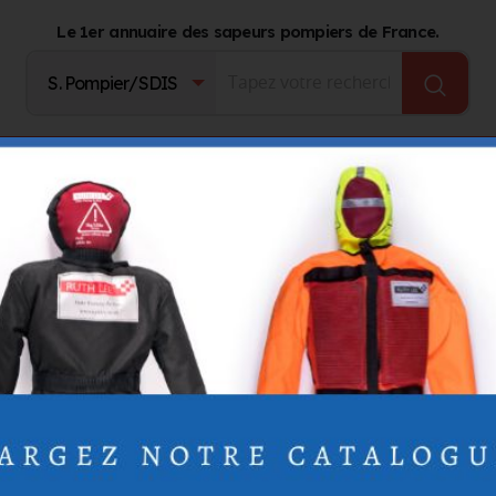
Le 1er annuaire des sapeurs pompiers de France.
Fournisseurs
Catalogue Produits
Journal d'act
nt