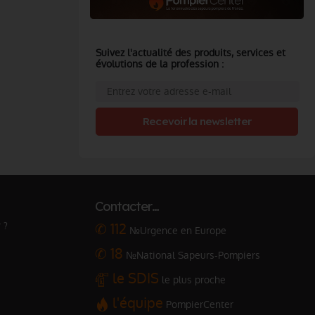
Suivez l'actualité des produits, services et
évolutions de la profession :
Recevoir la newsletter
Contacter…
 ?
✆ 112
№Urgence en Europe
✆ 18
№National Sapeurs-Pompiers
le SDIS
le plus proche
l'équipe
PompierCenter