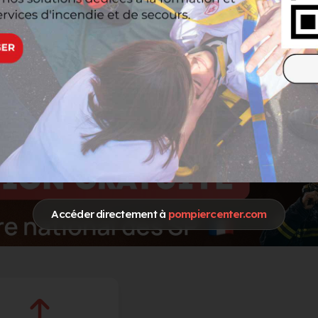
Accéder directement à
pompiercenter.com