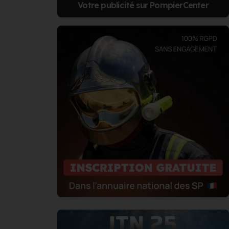
Votre publicité sur PompierCenter