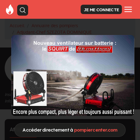
JE ME CONNECTE
Accueil
Annuaire des pompiers
Adjudant-Chef SZEZOTA DOMINIQUE
<
Retour à la liste des pompiers
SZEZOTA
DOMINIQUE
Grade : Adjudant-Chef
Inscrit depuis le 13/09/2020 à 11:38
Informations mises à jour le 23/04/2024 à 13:51
Affectation
Accéder directement à
pompiercenter.com