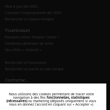
Mise à jour des SDIS
Consulter l'organigramme des SDIS
Rechercher un Sapeur-Pompier
Fournisseurs
Pourquoi utiliser Pompier Center ?
Conditions générales de vente
Nos offres « visibilité »
Rechercher un fournisseur
Rechercher un article ou une marque
Contacter…
✆ 112
№Urgence en Europe
Nous utilisons des cookies permettant de tracer votre
✆ 18
№National Sapeurs-Pompiers
navigation à des fins
fonctionnelles, statistiques
(nécessaires)
ou marketing (déposés uniquement si vous
nous en donnez l’accord en cliquant sur « Accepter »).
le SDIS
le plus proche