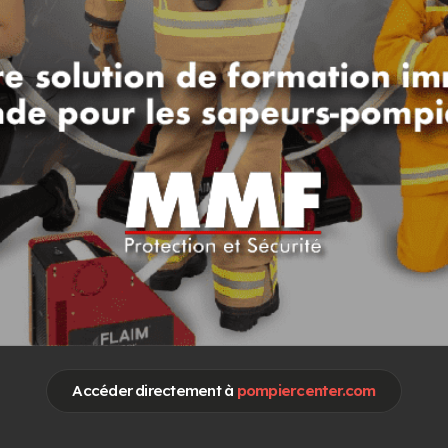
otre publicité sur
Pompier Center
Accéder directement à
pompiercenter.com