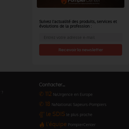
Suivez l'actualité des produits, services et
évolutions de la profession :
Recevoir la newsletter
Contacter…
 ?
✆ 112
№Urgence en Europe
✆ 18
№National Sapeurs-Pompiers
le SDIS
le plus proche
l'équipe
PompierCenter