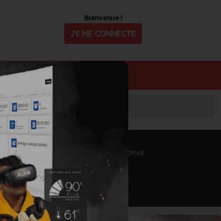
Bienvenue !
JE ME CONNECTE
ualité
Offres d'Emploi
Inscrit depuis le 11/09/2020 à 17:24
Informations mises à jour le 15/03/2023 à 09:48