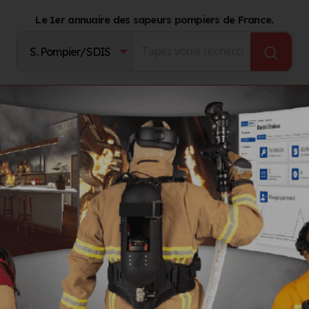
Le 1er annuaire des sapeurs pompiers de France.
Fournisseurs
Catalogue Produits
Journal d'act
VERNIER Jean
 Jean