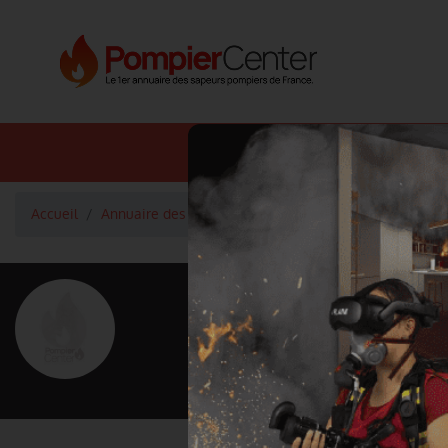
Annuaire SDIS
Annuaire 
Accueil
Annuaire des pompiers
Lieutenant Hors Classe TA
<
Retour à la liste des pompiers
TAVERNIER
Grade : Lieutenant Hors Classe