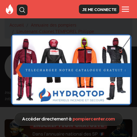
JE ME CONNECTE
Accueil
Annuaire des pompiers
Lieutenant-Colonel TEMPOREL Philippe
<
Retour à la liste des pompiers
TEMPOREL
Philippe
Grade : Lieutenant-Colonel
Inscrit depuis le 28/09/2020 à 15:45
Informations mises à jour le 03/10/2020 à 09:54
Accéder directement à
pompiercenter.com