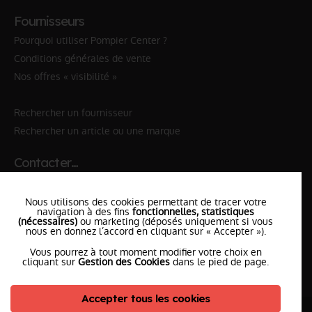
Fournisseurs
Pourquoi utiliser Pompier Center ?
Conditions générales de vente
Nos offres « visibilité »
Rechercher un fournisseur
Rechercher un article ou une marque
Contacter…
✆ 112
№Urgence en Europe
Nous utilisons des cookies permettant de tracer votre
✆ 18
№National Sapeurs-Pompiers
navigation à des fins
fonctionnelles, statistiques
(nécessaires)
ou marketing (déposés uniquement si vous
nous en donnez l’accord en cliquant sur « Accepter »).
le SDIS
le plus proche
Vous pourrez à tout moment modifier votre choix en
l'équipe
PompierCenter
cliquant sur
Gestion des Cookies
dans le pied de page.
Accepter tous les cookies