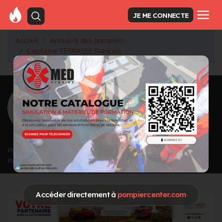
JE ME CONNECTE
Accueil
Annuaire des pompiers
Capitaine TERRASSE Francois
<
Retour à la liste des pompiers
TERRASSE
Francois
Grade : Capitaine
Inscrit depuis le 14/09/2020 à 14:41
Informations mises à jour le 30/09/2020 à 17:05
Accéder directement à
pompiercenter.com